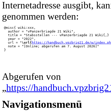
Internetadresse ausgibt, ka
genommen werden:
 @misc{ wiki:xxx,

   author = "vPanzerbriagde 21 Wiki",

   title = "Stabsstellen --- vPanzerbriagde 21 Wiki{,} 
   year = "2022",

   url = "
\url{
https://handbuch.vpzbrig21.de/w/index.ph
   note = "[Online; abgerufen am 7. August 2026]"

Abgerufen von
„
https://handbuch.vpzbrig21
Navigationsmenü