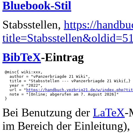
Bluebook-Stil
Stabsstellen,
https://handb
title=Stabsstellen&oldid=5
BibTeX
-Eintrag
 @misc{ wiki:xxx,

   author = "vPanzerbriagde 21 Wiki",

   title = "Stabsstellen --- vPanzerbriagde 21 Wiki{,} 
   year = "2022",

   url = "
https://handbuch.vpzbrig21.de/w/index.php?tit
   note = "[Online; abgerufen am 7. August 2026]"

Bei Benutzung der
LaTeX
-
im Bereich der Einleitung),